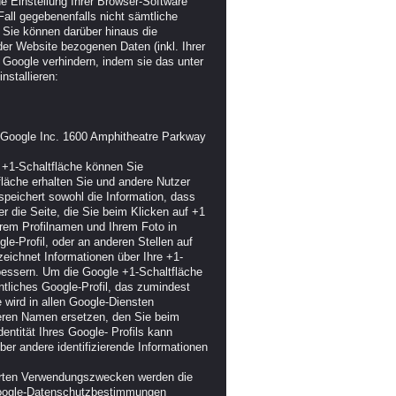
e Einstellung Ihrer Browser-Software
Fall gegebenenfalls nicht sämtliche
 Sie können darüber hinaus die
er Website bezogenen Daten (inkl. Ihrer
 Google verhindern, indem sie das unter
nstallieren:
e Google Inc. 1600 Amphitheatre Parkway
 +1-Schaltfläche können Sie
fläche erhalten Sie und andere Nutzer
speichert sowohl die Information, dass
r die Seite, die Sie beim Klicken auf +1
rem Profilnamen und Ihrem Foto in
e-Profil, oder an anderen Stellen auf
eichnet Informationen über Ihre +1-
rbessern. Um die Google +1-Schaltfläche
ntliches Google-Profil, das zumindest
wird in allen Google-Diensten
eren Namen ersetzen, den Sie beim
entität Ihres Google- Profils kann
er andere identifizierende Informationen
erten Verwendungszwecken werden die
 Google-Datenschutzbestimmungen