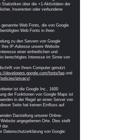
tatistiken über die +1-Aktivitäten der
blisher, Inserenten oder verbundene
 so genannte Web Fonts, die von Google
e benötigten Web Fonts in ihren
ndung zu den Servern von Google
r Ihre IP-Adresse unsere Website
teresse einer einheitlichen und
in berechtigtes Interesse im Sinne von
dschrift von Ihrem Computer genutzt.
s://developers.google.com/fonts/faq
und
policies/privacy/
.
bieter ist die Google Inc., 1600
ung der Funktionen von Google Maps ist
 werden in der Regel an einen Server von
dieser Seite hat keinen Einfluss auf
enden Darstellung unserer Online-
r Website angegebenen Orte. Dies stellt
 dar.
er Datenschutzerklärung von Google: