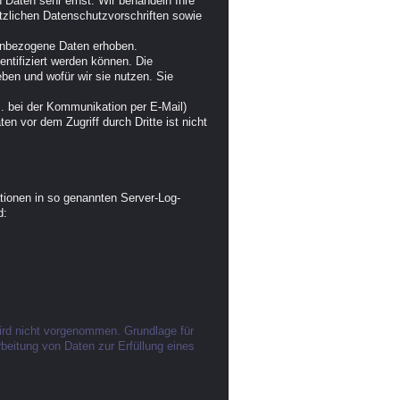
 Daten sehr ernst. Wir behandeln Ihre
zlichen Datenschutzvorschriften sowie
enbezogene Daten erhoben.
ntifiziert werden können. Die
eben und wofür wir sie nutzen. Sie
B. bei der Kommunikation per E-Mail)
n vor dem Zugriff durch Dritte ist nicht
tionen in so genannten Server-Log-
d:
rd nicht vorgenommen. Grundlage für
rbeitung von Daten zur Erfüllung eines