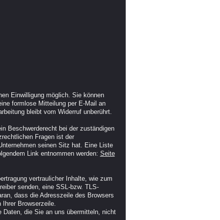
hen Einwilligung möglich. Sie können
 eine formlose Mitteilung per E-Mail an
rbeitung bleibt vom Widerruf unberührt.
ein Beschwerderecht bei der zuständigen
rechtlichen Fragen ist der
nternehmen seinen Sitz hat. Eine Liste
 folgendem Link entnommen werden:
Seite
rtragung vertraulicher Inhalte, wie zum
treiber senden, eine SSL-bzw. TLS-
aran, dass die Adresszeile des Browsers
 Ihrer Browserzeile.
 Daten, die Sie an uns übermitteln, nicht