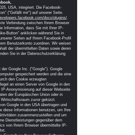
ebook,
025, USA, integriert. Die Facebook-
" ("Gefällt mir") auf unserer Seite.
developers.facebook.com/docs/plugins/
.
ekte Verbindung zwischen Ihrem Browser
 Information, dass Sie mit Ihrer IP-
ke-Button" anklicken während Sie in
unserer Seiten auf Ihrem Facebook-Profil
rem Benutzerkonto zuordnen. Wir weisen
nhalt der übermittelten Daten sowie deren
inden Sie in der Datenschutzerklärung
 der Google Inc. ("Google"). Google
Computer gespeichert werden und die eine
durch den Cookie erzeugten
Regel an einen Server von Google in den
er IP-Anonymisierung auf dieser Webseite
aten der Europäischen Union oder in
Wirtschaftsraum zuvor gekürzt.
 von Google in den USA übertragen und
le diese Informationen benutzen, um Ihre
aktivitäten zusammenzustellen und um
ene Dienstleistungen gegenüber dem
cs von Ihrem Browser übermittelte IP-
rt.