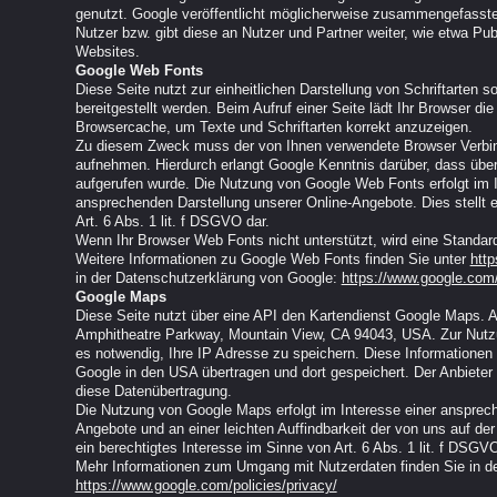
genutzt. Google veröffentlicht möglicherweise zusammengefasste S
Nutzer bzw. gibt diese an Nutzer und Partner weiter, wie etwa Pu
Websites.
Google Web Fonts
Diese Seite nutzt zur einheitlichen Darstellung von Schriftarten
bereitgestellt werden. Beim Aufruf einer Seite lädt Ihr Browser di
Browsercache, um Texte und Schriftarten korrekt anzuzeigen.
Zu diesem Zweck muss der von Ihnen verwendete Browser Verbi
aufnehmen. Hierdurch erlangt Google Kenntnis darüber, dass übe
aufgerufen wurde. Die Nutzung von Google Web Fonts erfolgt im In
ansprechenden Darstellung unserer Online-Angebote. Dies stellt e
Art. 6 Abs. 1 lit. f DSGVO dar.
Wenn Ihr Browser Web Fonts nicht unterstützt, wird eine Standar
Weitere Informationen zu Google Web Fonts finden Sie unter
http
in der Datenschutzerklärung von Google:
https://www.google.com/
Google Maps
Diese Seite nutzt über eine API den Kartendienst Google Maps. An
Amphitheatre Parkway, Mountain View, CA 94043, USA. Zur Nutz
es notwendig, Ihre IP Adresse zu speichern. Diese Informationen
Google in den USA übertragen und dort gespeichert. Der Anbieter 
diese Datenübertragung.
Die Nutzung von Google Maps erfolgt im Interesse einer ansprech
Angebote und an einer leichten Auffindbarkeit der von uns auf de
ein berechtigtes Interesse im Sinne von Art. 6 Abs. 1 lit. f DSGVO
Mehr Informationen zum Umgang mit Nutzerdaten finden Sie in d
https://www.google.com/policies/privacy/