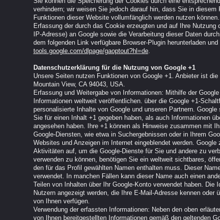
Sie können die Speicherung der Cookies durch eine entsprechend
verhindern; wir weisen Sie jedoch darauf hin, dass Sie in diesem 
Funktionen dieser Website vollumfänglich werden nutzen können.
Erfassung der durch das Cookie erzeugten und auf Ihre Nutzung d
IP-Adresse) an Google sowie die Verarbeitung dieser Daten durch
dem folgenden Link verfügbare Browser-Plugin herunterladen und i
tools.google.com/dlpage/gaoptout?hl=de
.
Datenschutzerklärung für die Nutzung von Google +1
Unsere Seiten nutzen Funktionen von Google +1. Anbieter ist di
Mountain View, CA 94043, USA.
Erfassung und Weitergabe von Informationen: Mithilfe der Google
Informationen weltweit veröffentlichen. über die Google +1-Schalt
personalisierte Inhalte von Google und unseren Partnern. Google 
Sie für einen Inhalt +1 gegeben haben, als auch Informationen übe
angesehen haben. Ihre +1 können als Hinweise zusammen mit Ih
Google-Diensten, wie etwa in Suchergebnissen oder in Ihrem Googl
Websites und Anzeigen im Internet eingeblendet werden. Google z
Aktivitäten auf, um die Google-Dienste für Sie und andere zu ve
verwenden zu können, benötigen Sie ein weltweit sichtbares, öffe
den für das Profil gewählten Namen enthalten muss. Dieser Name 
verwendet. In manchen Fällen kann dieser Name auch einen and
Teilen von Inhalten über Ihr Google-Konto verwendet haben. Die Id
Nutzern angezeigt werden, die Ihre E-Mail-Adresse kennen oder üb
von Ihnen verfügen.
Verwendung der erfassten Informationen: Neben den oben erläut
von Ihnen bereitgestellten Informationen gemäß den geltenden