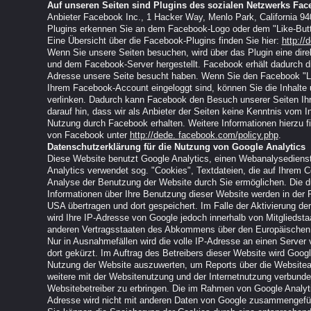
Auf unseren Seiten sind Plugins des sozialen Netzwerks Fac
Anbieter Facebook Inc., 1 Hacker Way, Menlo Park, California 94
Plugins erkennen Sie an dem Facebook-Logo oder dem "Like-Button
Eine Übersicht über die Facebook-Plugins finden Sie hier:
http://
Wenn Sie unsere Seiten besuchen, wird über das Plugin eine dir
und dem Facebook-Server hergestellt. Facebook erhält dadurch die
Adresse unsere Seite besucht haben. Wenn Sie den Facebook "Li
Ihrem Facebook-Account eingeloggt sind, können Sie die Inhalte 
verlinken. Dadurch kann Facebook den Besuch unserer Seiten Ih
darauf hin, dass wir als Anbieter der Seiten keine Kenntnis vom I
Nutzung durch Facebook erhalten. Weitere Informationen hierzu f
von Facebook unter
http://dede. facebook.com/policy.php
.
Datenschutzerklärung für die Nutzung von Google Analytics
Diese Website benutzt Google Analytics, einen Webanalysedienst
Analytics verwendet sog. "Cookies", Textdateien, die auf Ihrem 
Analyse der Benutzung der Website durch Sie ermöglichen. Die 
Informationen über Ihre Benutzung dieser Website werden in der 
USA übertragen und dort gespeichert. Im Falle der Aktivierung d
wird Ihre IP-Adresse von Google jedoch innerhalb von Mitgliedsta
anderen Vertragsstaaten des Abkommens über den Europäischen 
Nur in Ausnahmefällen wird die volle IP-Adresse an einen Server
dort gekürzt. Im Auftrag des Betreibers dieser Website wird Goog
Nutzung der Website auszuwerten, um Reports über die Website
weitere mit der Websitenutzung und der Internetnutzung verbund
Websitebetreiber zu erbringen. Die im Rahmen von Google Analyti
Adresse wird nicht mit anderen Daten von Google zusammengefüh