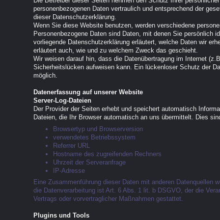
Die Betreiber dieser Seiten nehmen den Schutz Ihrer persönlichen
personenbezogenen Daten vertraulich und entsprechend der geset
dieser Datenschutzerklärung.
Wenn Sie diese Website benutzen, werden verschiedene person
Personenbezogene Daten sind Daten, mit denen Sie persönlich ide
vorliegende Datenschutzerklärung erläutert, welche Daten wir erh
erläutert auch, wie und zu welchem Zweck das geschieht.
Wir weisen darauf hin, dass die Datenübertragung im Internet (z.
Sicherheitslücken aufweisen kann. Ein lückenloser Schutz der Date
möglich.
Datenerfassung auf unserer Website
Server-Log-Dateien
Der Provider der Seiten erhebt und speichert automatisch Informa
Dateien, die Ihr Browser automatisch an uns übermittelt. Dies sin
Browsertyp und Browserversion
verwendetes Betriebssystem
Referrer URL
Hostname des zugreifenden Rechners
Uhrzeit der Serveranfrage
IP-Adresse
Eine Zusammenführung dieser Daten mit anderen Datenquellen wi
die Datenverarbeitung ist Art. 6 Abs. 1 lit. b DSGVO, der die Vera
Vertrags oder vorvertraglicher Maßnahmen gestattet.
Plugins und Tools